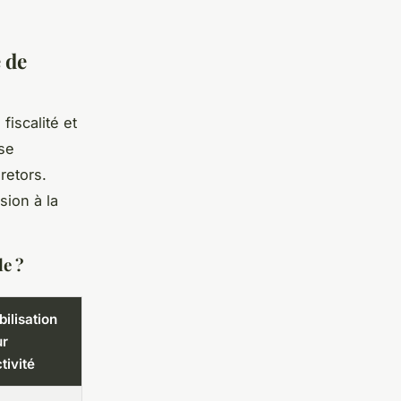
é de
fiscalité et
ise
retors.
sion à la
le ?
ilisation
ur
ctivité