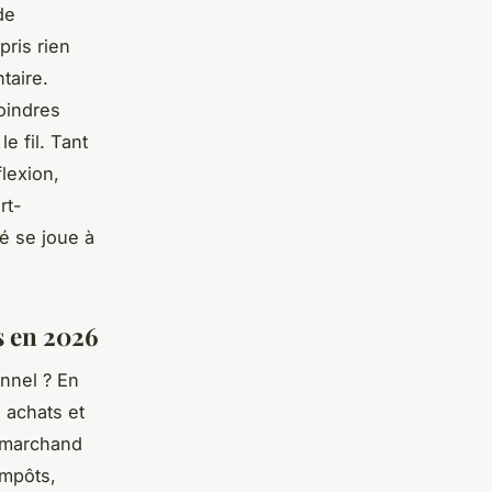
de
pris rien
taire.
oindres
e fil. Tant
flexion,
rt-
é se joue à
s en 2026
nnel ? En
 achats et
u marchand
impôts,