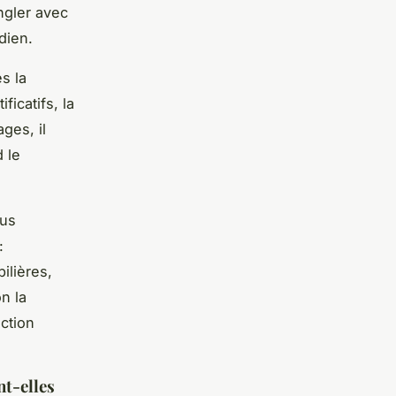
ngler avec
dien.
s la
ficatifs, la
ages, il
d le
ous
:
ilières,
n la
nction
nt-elles