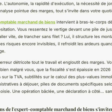
e. L'autonomie, la rapidité d'exécution, la nécessité de jo
'analyse pointue des marges, tout s'invite dans votre quoti
omptable marchand de biens
intervient à bras-le-corps dè
itation. Vous ressentez le vertige devant une pile de justi
aller vite, de trancher sans filet ? Lui, il structure les mont
es risques encore invisibles, il refroidit les ardeurs quan
ge.
rreur détricote tout le travail et engloutit des marges
. V
bien malgré vous, que la fiscalité s'est épaissie en 2026 
 sur la TVA, subtilités sur le calcul des plus-values immob
istratives à déjouer, piles de documents spécifiques selo
hoisie. Une opération bâclée, une déclaration à côté... sa
ns de l'expert-comptable marchand de biens s'invite