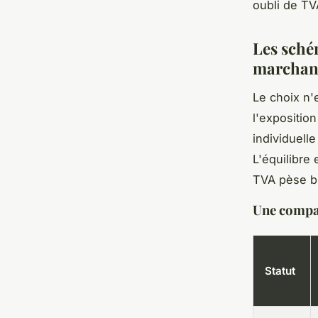
oubli de TV
Les schém
marchand
Le choix n'e
l'expositio
individuell
L'équilibre 
TVA pèse bi
Une compar
Statut