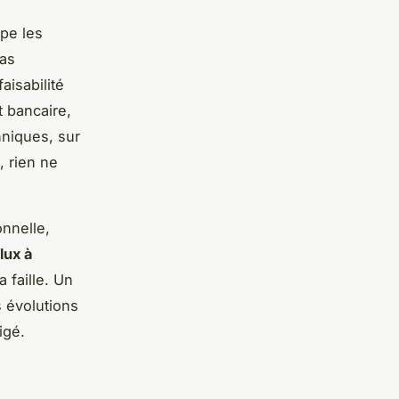
ipe les
mas
aisabilité
t bancaire,
hniques, sur
, rien ne
onnelle,
flux à
 faille. Un
s évolutions
igé.