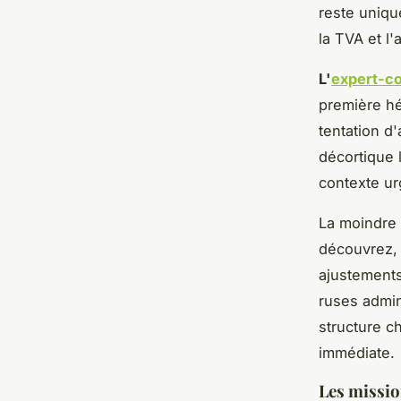
reste uniqu
la TVA et l
L'
expert-c
première hés
tentation d'
décortique l
contexte ur
La moindre e
découvrez, 
ajustements
ruses admin
structure c
immédiate.
Les missio