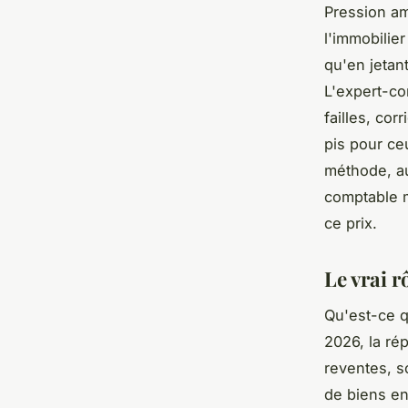
Pression am
l'immobilie
qu'en jetan
L'expert-co
failles, cor
pis pour ceu
méthode, au
comptable m
ce prix.
Le vrai 
Qu'est-ce q
2026, la ré
reventes, s
de biens en