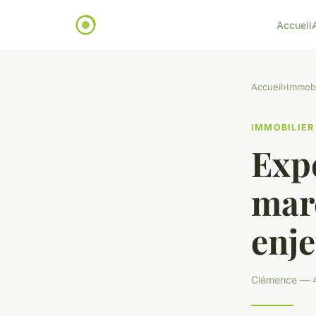
Accueil
Accueil
›
Immobi
IMMOBILIER
Exp
marc
enje
Clémence — 4