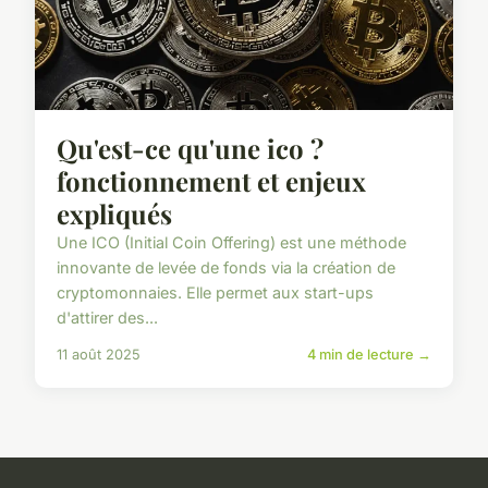
Qu'est-ce qu'une ico ?
fonctionnement et enjeux
expliqués
Une ICO (Initial Coin Offering) est une méthode
innovante de levée de fonds via la création de
cryptomonnaies. Elle permet aux start-ups
d'attirer des...
11 août 2025
4 min de lecture →