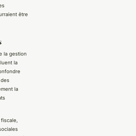
es
rraient être
s
e la gestion
luent la
confondre
 des
ement la
ats
fiscale,
sociales