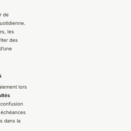
r de
quotidienne.
es, les
iter des
 d’une
s
alement lors
ultés
 confusion
s échéances
es dans la