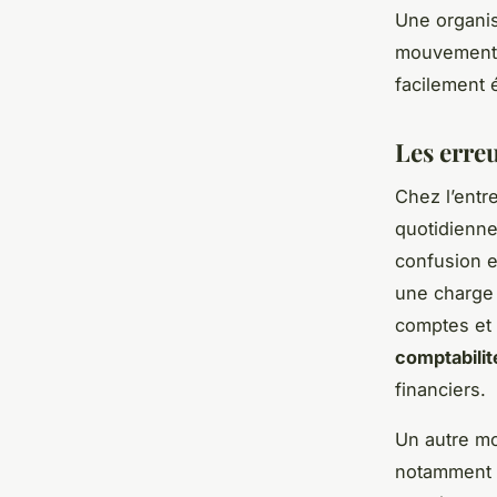
Une organisa
mouvements 
facilement 
Les erre
Chez l’entr
quotidienne
confusion e
une charge 
comptes et 
comptabilit
financiers.
Un autre mo
notamment l