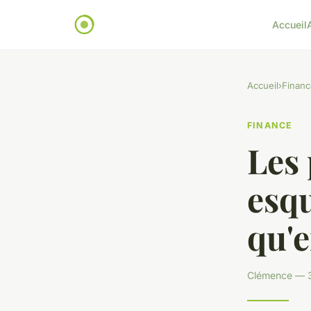
Accueil
Accueil
›
Financ
FINANCE
Les 
esqu
qu'
Clémence — 30