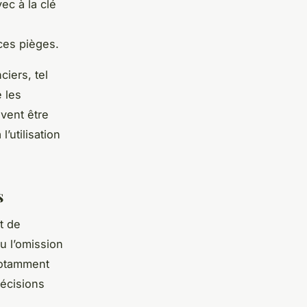
ec à la clé
ces pièges.
ciers, tel
 les
vent être
’utilisation
s
t de
u l’omission
notamment
récisions