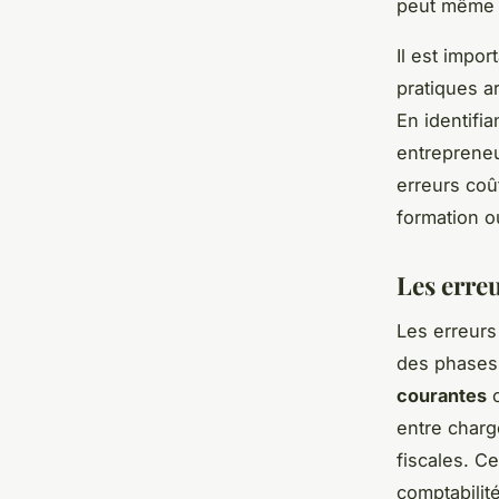
peut même 
Il est impo
pratiques a
En identifi
entrepreneu
erreurs coû
formation o
Les erre
Les erreurs
des phases
courantes
c
entre charg
fiscales. C
comptabilit