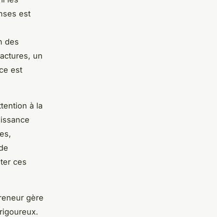
enses est
n des
factures, un
ce est
tention à la
aissance
es,
 de
iter ces
preneur gère
 rigoureux.