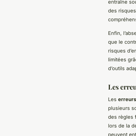
entraîne so
des risques
compréhensi
Enfin, l’abs
que le cont
risques d’e
limitées grâ
d’outils ada
Les erre
Les
erreur
plusieurs s
des règles 
lors de la 
peuvent ent