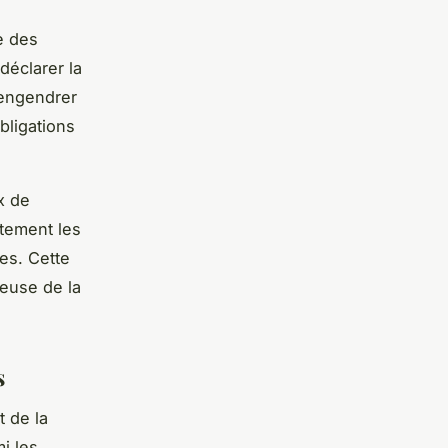
e des
déclarer la
 engendrer
bligations
x de
rtement les
es. Cette
reuse de la
s
 de la
mi les