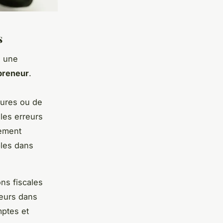
s
à une
preneur
.
tures ou de
les erreurs
tement
bles dans
ons fiscales
reurs dans
mptes et