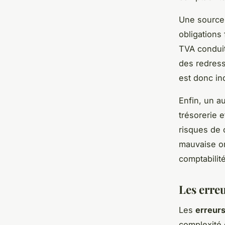
Une source
obligations
TVA conduit
des redress
est donc in
Enfin, un a
trésorerie 
risques de 
mauvaise or
comptabilit
Les erre
Les
erreur
complexité 