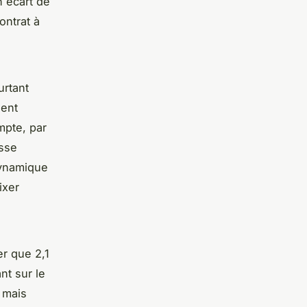
n écart de
ontrat à
urtant
uent
mpte, par
asse
dynamique
ixer
er que 2,1
nt sur le
f mais