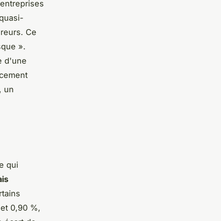
 entreprises
 quasi-
ureurs. Ce
sque ».
e d'une
lacement
, un
e qui
ais
rtains
 et 0,90 %,