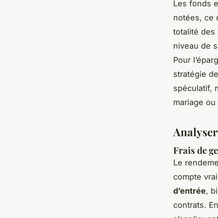
Les fonds e
notées, ce 
totalité des
niveau de s
Pour l’épar
stratégie d
spéculatif, 
mariage ou 
Analyser 
Frais de ge
Le rendemen
compte vrai
d’entrée
, b
contrats. E