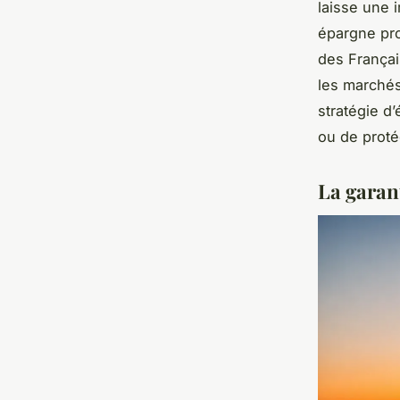
laisse une 
épargne pro
des Français
les marchés
stratégie d
ou de proté
La garant