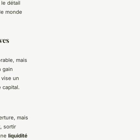
le détail
 le monde
ves
orable, mais
n gain
 vise un
capital.
erture, mais
 sortir
 une
liquidité