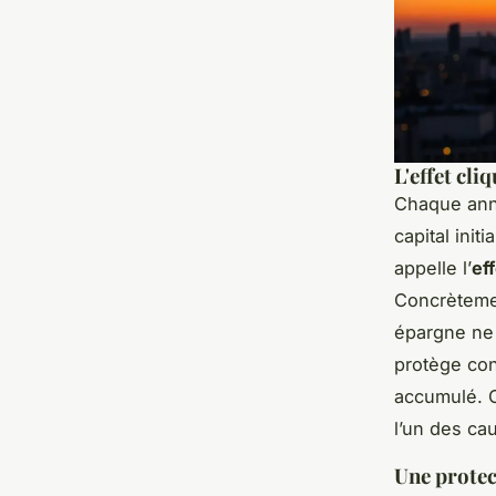
L'effet cli
Chaque anné
capital initi
appelle l’
eff
Concrètemen
épargne ne 
protège con
accumulé. C
l’un des ca
Une protec