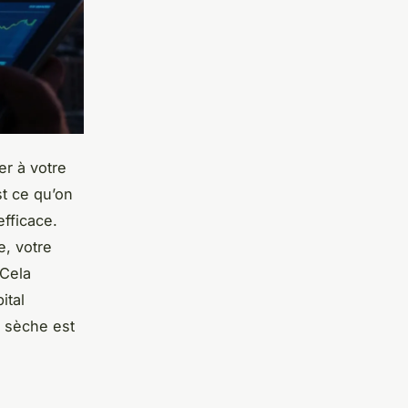
er à votre
st ce qu’on
fficace.
, votre
 Cela
ital
e sèche est