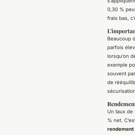
s’appliquen
0,30 % peut 
frais bas, 
L'importan
Beaucoup d’
parfois éle
lorsqu’on d
exemple pou
souvent par
de rééquili
sécurisatio
Rendement
Un taux de 
% net. C’es
rendement n