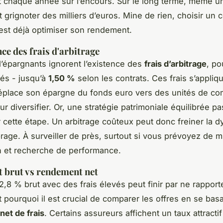
t chaque année sur l’encours. Sur le long terme, même u
grignoter des milliers d’euros. Mine de rien, choisir un c
c’est déjà optimiser son rendement.
ce des frais d'arbitrage
épargnants ignorent l’existence des
frais d’arbitrage
, po
vés - jusqu’à
1,50 %
selon les contrats. Ces frais s’appliq
éplace son épargne du fonds euro vers des unités de co
r diversifier. Or, une stratégie patrimoniale équilibrée p
 cette étape. Un arbitrage coûteux peut donc freiner la 
brage. À surveiller de près, surtout si vous prévoyez de m
n et recherche de performance.
 brut vs rendement net
2,8 % brut avec des frais élevés peut finir par ne rapport
t pourquoi il est crucial de comparer les offres en se basa
et de frais
. Certains assureurs affichent un taux attracti