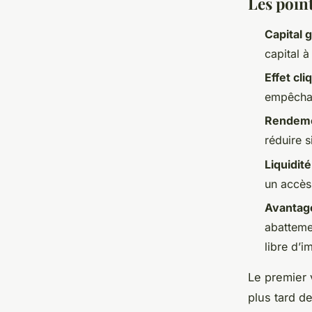
Les point
Capital g
capital 
Effet cli
empêchan
Rendemen
réduire 
Liquidit
un accès
Avantage
abatteme
libre d’i
Le premier 
plus tard de