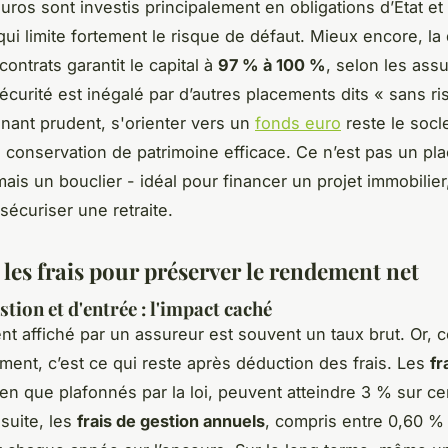
uros sont investis principalement en obligations d’État et
qui limite fortement le risque de défaut. Mieux encore, la
 contrats garantit le capital à
97 % à 100 %
, selon les ass
écurité est inégalé par d’autres placements dits « sans ri
gnant prudent, s'orienter vers un
fonds euro
reste le socl
e conservation de patrimoine efficace. Ce n’est pas un p
mais un bouclier - idéal pour financer un projet immobilier
sécuriser une retraite.
les frais pour préserver le rendement net
stion et d'entrée : l'impact caché
t affiché par un assureur est souvent un taux brut. Or, c
ment, c’est ce qui reste après déduction des frais. Les
fr
ien que plafonnés par la loi, peuvent atteindre 3 % sur ce
nsuite, les
frais de gestion annuels
, compris entre 0,60 %