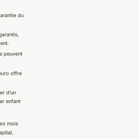
arantie du
garantis,
ent.
ge peuvent
uro offre
er d’un
ar enfant
ues mois
pital,