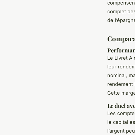
compensent 
complet des
de l’épargn
Comparat
Performanc
Le Livret A 
leur rendem
nominal, ma
rendement l
Cette marge
Le duel av
Les comptes
le capital 
l’argent pe